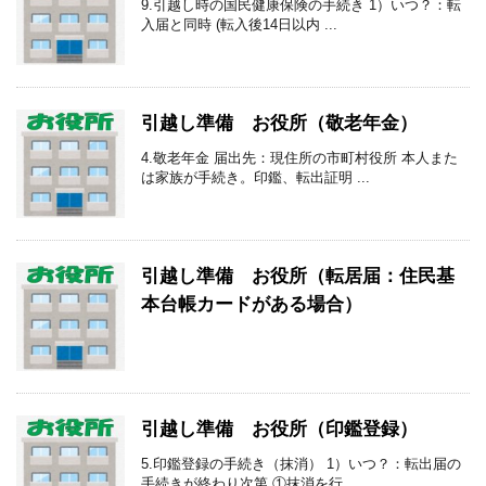
9.引越し時の国民健康保険の手続き 1）いつ？：転
入届と同時 (転入後14日以内 ...
引越し準備 お役所（敬老年金）
4.敬老年金 届出先：現住所の市町村役所 本人また
は家族が手続き。印鑑、転出証明 ...
引越し準備 お役所（転居届：住民基
本台帳カードがある場合）
引越し準備 お役所（印鑑登録）
5.印鑑登録の手続き（抹消） 1）いつ？：転出届の
手続きが終わり次第 ①抹消を行 ...