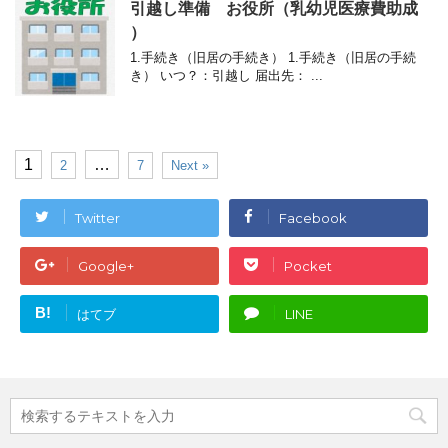
引越し準備 お役所（乳幼児医療費助成
）
1.手続き（旧居の手続き） 1.手続き（旧居の手続
き） いつ？：引越し 届出先： ...
1
…
2
7
Next »
Twitter
Facebook
Google+
Pocket
B!
はてブ
LINE