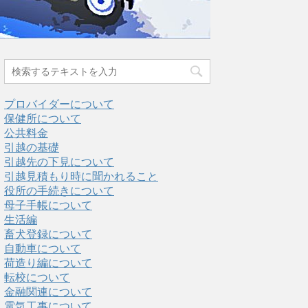
プロバイダーについて
保健所について
公共料金
引越の基礎
引越先の下見について
引越見積もり時に聞かれること
役所の手続きについて
母子手帳について
生活編
畜犬登録について
自動車について
荷造り編について
転校について
金融関連について
電気工事について