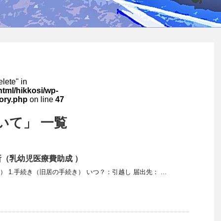
elete" in
html/hikkosi/wp-
ory.php
on line
47
いて」 一覧
（乳幼児医療費助成 ）
） 1.手続き（旧居の手続き） いつ？：引越し 届出先： ...